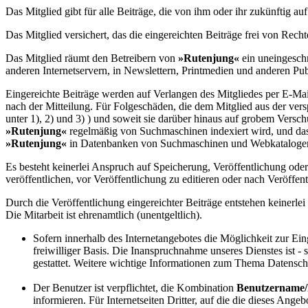
Das Mitglied gibt für alle Beiträge, die von ihm oder ihr zukünftig au
Das Mitglied versichert, das die eingereichten Beiträge frei von Recht
Das Mitglied räumt den Betreibern von
»
Rutenjung
«
ein uneingeschr
anderen Internetservern, in Newslettern, Printmedien und anderen Pub
Eingereichte Beiträge werden auf Verlangen des Mitgliedes per E-Ma
nach der Mitteilung. Für Folgeschäden, die dem Mitglied aus der versp
unter 1), 2) und 3) ) und soweit sie darüber hinaus auf grobem Versc
»
Rutenjung
«
regelmäßig von Suchmaschinen indexiert wird, und dass
»
Rutenjung
«
in Datenbanken von Suchmaschinen und Webkatalogen 
Es besteht keinerlei Anspruch auf Speicherung, Veröffentlichung oder
veröffentlichen, vor Veröffentlichung zu editieren oder nach Veröffe
Durch die Veröffentlichung eingereichter Beiträge entstehen keine
Die Mitarbeit ist ehrenamtlich (unentgeltlich).
Sofern innerhalb des Internetangebotes die Möglichkeit zur Eing
freiwilliger Basis. Die Inanspruchnahme unseres Dienstes ist
gestattet. Weitere wichtige Informationen zum Thema Datenschu
Der Benutzer ist verpflichtet, die Kombination
Benutzername/
informieren. Für Internetseiten Dritter, auf die die dieses Angeb