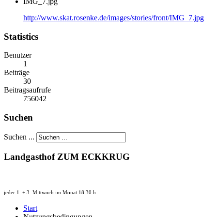
IMG_7.jpg
http://www.skat.rosenke.de/images/stories/front/IMG_7.jpg
Statistics
Benutzer
1
Beiträge
30
Beitragsaufrufe
756042
Suchen
Suchen ...
Landgasthof ZUM ECKKRUG
jeder 1. + 3. Mittwoch im Monat 18:30 h
Start
Nutzungsbedingungen