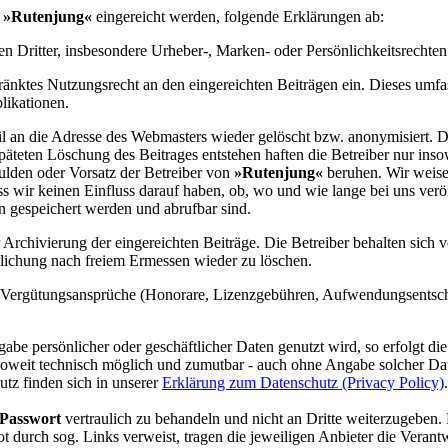
f
»
Rutenjung
«
eingereicht werden, folgende Erklärungen ab:
en Dritter, insbesondere Urheber-, Marken- oder Persönlichkeitsrechten 
änktes Nutzungsrecht an den eingereichten Beiträgen ein. Dieses umfas
likationen.
il an die Adresse des Webmasters wieder gelöscht bzw. anonymisiert.
äteten Löschung des Beitrages entstehen haften die Betreiber nur insowei
hulden oder Vorsatz der Betreiber von
»
Rutenjung
«
beruhen. Wir weise
 wir keinen Einfluss darauf haben, ob, wo und wie lange bei uns verö
gespeichert werden und abrufbar sind.
 Archivierung der eingereichten Beiträge. Die Betreiber behalten sich
ntlichung nach freiem Ermessen wieder zu löschen.
rlei Vergütungsansprüche (Honorare, Lizenzgebühren, Aufwendungsents
abe persönlicher oder geschäftlicher Daten genutzt wird, so erfolgt die
 - soweit technisch möglich und zumutbar - auch ohne Angabe solcher 
tz finden sich in unserer
Erklärung zum Datenschutz (Privacy Policy)
.
Passwort
vertraulich zu behandeln und nicht an Dritte weiterzugeben.
ot durch sog. Links verweist, tragen die jeweiligen Anbieter die Verantw