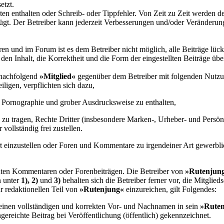
etzt.
en enthalten oder Schreib- oder Tippfehler. Von Zeit zu Zeit werden 
gt. Der Betreiber kann jederzeit Verbesserungen und/oder Veränderun
 und im Forum ist es dem Betreiber nicht möglich, alle Beiträge lücken
den Inhalt, die Korrektheit und die Form der eingestellten Beiträge ü
- nachfolgend
»Mitglied«
gegenüber dem Betreiber mit folgenden Nutzu
ligen, verpflichten sich dazu,
e, Pornographie und grober Ausdrucksweise zu enthalten,
e zu tragen, Rechte Dritter (insbesondere Marken-, Urheber- und Persönl
vollständig frei zustellen.
nzustellen oder Foren und Kommentare zu irgendeiner Art gewerblicher
ichten Kommentaren oder Forenbeiträgen. Die Betreiber von
»
Rutenjun
n unter
1), 2)
und
3)
behalten sich die Betreiber ferner vor, die Mitglied
r redaktionellen Teil von
»
Rutenjung
«
einzureichen, gilt Folgendes:
 seinen vollständigen und korrekten Vor- und Nachnamen in sein
»
Rute
gereichte Beitrag bei Veröffentlichung (öffentlich) gekennzeichnet.